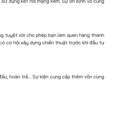
i sử dụng kết nối mạng kém. Sự ổn định vô cùng
ng tuyệt vời cho phép bạn làm quen hàng thanh
có cơ hội xây dựng chiến thuật trước khi đầu tư
đấu, hoàn trả… Sự kiện cung cấp thêm vốn cùng