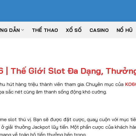
NG DẪN
THỂ THAO
XỔ SỐ
CASINO
NỔ HŨ
 | Thế Giới Slot Đa Dạng, Thưở
thu hút hàng triệu thành viên tham gia. Chuyên mục của
KO6
họa sắc nét cùng âm thanh sống động khó cưỡng.
e slot thú vị. Bạn sẽ được đặt cược, quay cuộn với mục tiê
ở giải thưởng Jackpot lũy tiến. Một phần cược của khách hàn
mang về toàn bộ tiền thưởng bên trong.