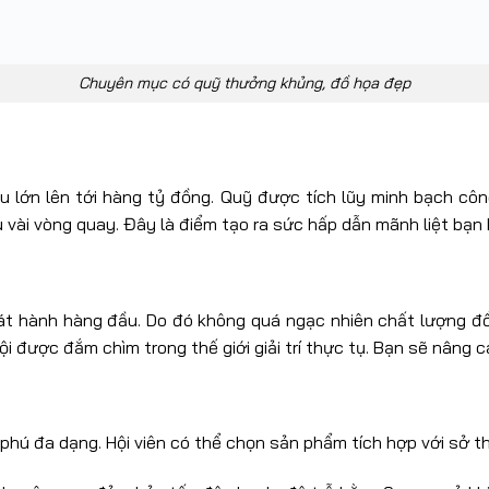
Chuyên mục có quỹ thưởng khủng, đồ họa đẹp
siêu lớn lên tới hàng tỷ đồng. Quỹ được tích lũy minh bạch c
 vài vòng quay. Đây là điểm tạo ra sức hấp dẫn mãnh liệt bạn
t hành hàng đầu. Do đó không quá ngạc nhiên chất lượng đồ
i được đắm chìm trong thế giới giải trí thực tụ. Bạn sẽ nâng cao
phú đa dạng. Hội viên có thể chọn sản phẩm tích hợp với sở t