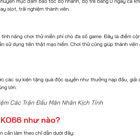
i chuyên mục đảm bảo tốc độ nhanh, độ trễ bằng 0 ngay cả kh
ay slot, trải nghiệm thành viên.
tính năng chơi thử miễn phí cho đa số game. Đây là điểm cộ
ần sử dụng tiền thật mạo hiểm. Chơi thử cũng giúp thành viên 
c các sự kiện tặng quà độc quyền như thưởng nạp đầu, giải 
úng lớn.
iệm Các Trận Đấu Mãn Nhãn Kịch Tính
ũ KO66 như nào?
ên cần làm theo chỉ dẫn dưới đây: