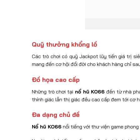
Quỹ thưởng khổng lồ
Các trò chơi có quỹ Jackpot lũy tiến giá trị 
mang đến cơ hội đổi đời cho khách hàng chỉ sau
Đồ họa cao cấp
Những trò chơi tại
nổ hũ KO66
đến từ nhà phá
thính giác lẫn thị giác đều cao cấp đem tới cơ hộ
Đa dạng chủ đề
Nổ hũ KO66
nổi tiếng với thư viện game phong 