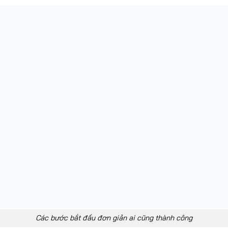
Các bước bắt đầu đơn giản ai cũng thành công